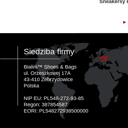
Sneakersy k
► 
Siedziba firmy
Bialini™ Shoes & Bags
ul. Orzeszkowej 17A
43-410 Zebrzydowice
Polska
NIP EU: PL548-272-93-85
Regon: 387854587
EORI: PL548272938500000